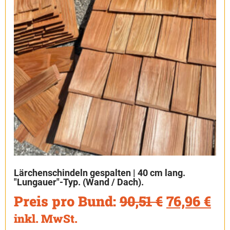
Lärchenschindeln gespalten | 40 cm lang.
"Lungauer"-Typ. (Wand / Dach).
Preis pro Bund:
90,51
€
76,96
€
inkl. MwSt.