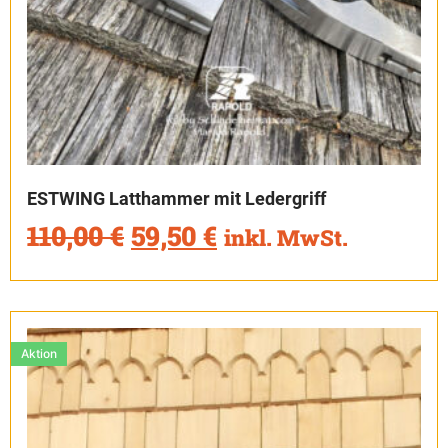
ESTWING Latthammer mit Ledergriff
110,00
€
59,50
€
inkl. MwSt.
Aktion