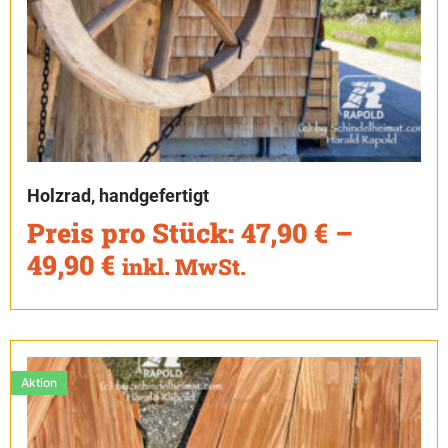
Holzrad, handgefertigt
Preis pro Stück:
47,90
€
–
49,90
€
inkl. MwSt.
Aktion