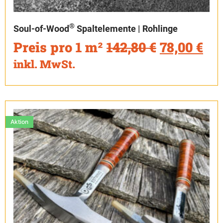
®
Soul-of-Wood
Spaltelemente | Rohlinge
Preis pro 1 m²
142,80
€
78,00
€
inkl. MwSt.
Aktion