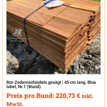
Rot-Zedernschindeln gesägt | 45 cm lang. Blue
label, Nr.1 (Wand).
Preis pro Bund:
220,73
€
inkl.
MwSt.