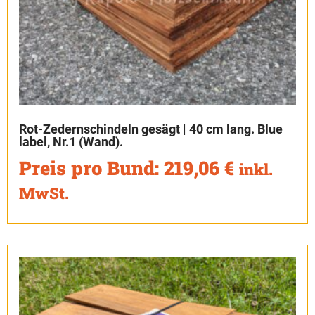
Rot-Zedernschindeln gesägt | 40 cm lang. Blue
label, Nr.1 (Wand).
Preis pro Bund:
219,06
€
inkl.
MwSt.