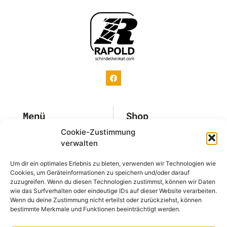
Menü
Shop
Cookie-Zustimmung
Home
Sortiment
verwalten
Referenzen
Aktionen
Um dir ein optimales Erlebnis zu bieten, verwenden wir Technologien wie
Cookies, um Geräteinformationen zu speichern und/oder darauf
Schindelkatalog
Katalog
zuzugreifen. Wenn du diesen Technologien zustimmst, können wir Daten
wie das Surfverhalten oder eindeutige IDs auf dieser Website verarbeiten.
Über uns
Soul-of-Wood
Wenn du deine Zustimmung nicht erteilst oder zurückziehst, können
bestimmte Merkmale und Funktionen beeinträchtigt werden.
Blog
Verlegetipps