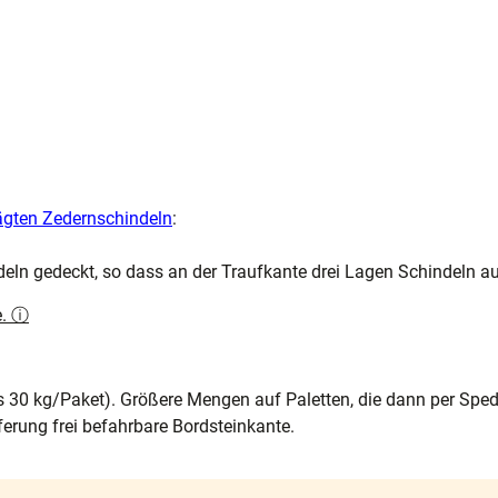
ägten Zedernschindeln
:
deln gedeckt, so dass an der Traufkante drei Lagen Schindeln au
e. ⓘ
s 30 kg/Paket). Größere Mengen auf Paletten, die dann per Spedi
ferung frei befahrbare Bordsteinkante.