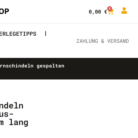
0
0,00
€
ERLEGETIPPS
ZAHLUNG & VERSAND
rnschindeln gespalten
ndeln
us-
m lang