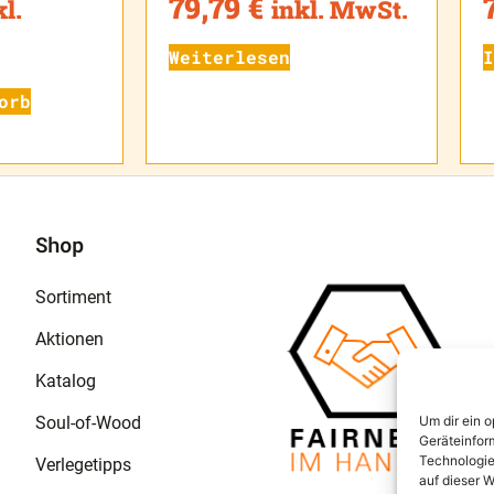
79,79
€
kl.
inkl. MwSt.
Weiterlesen
I
orb
Shop
Sortiment
Aktionen
Katalog
Soul-of-Wood
Um dir ein 
Geräteinfor
Technologie
Verlegetipps
auf dieser W