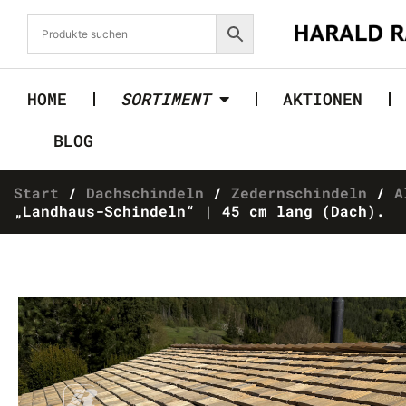
HOME
SORTIMENT
AKTIONEN
BLOG
Start
/
Dachschindeln
/
Zedernschindeln
/
A
„Landhaus-Schindeln“ | 45 cm lang (Dach).