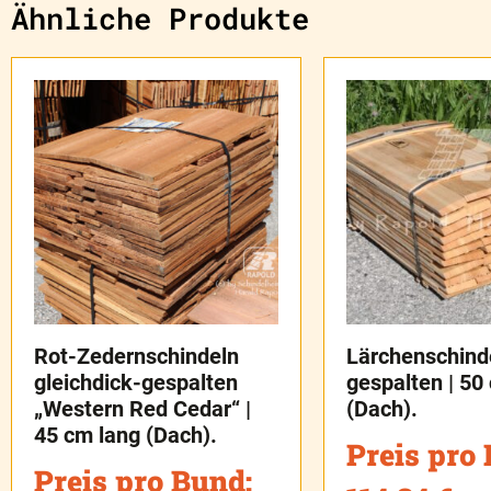
Ähnliche Produkte
Rot-Zedernschindeln
Lärchenschind
gleichdick-gespalten
gespalten | 50
„Western Red Cedar“ |
(Dach).
45 cm lang (Dach).
Preis pro
Preis pro Bund: