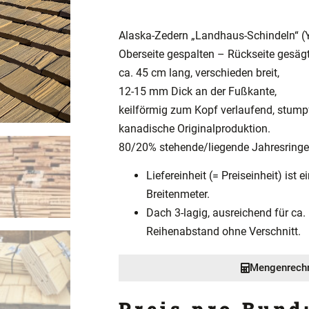
Alaska-Zedern „Landhaus-Schindeln“ (
Oberseite gespalten – Rückseite gesägt
ca. 45 cm lang, verschieden breit,
12-15 mm Dick an der Fußkante,
keilförmig zum Kopf verlaufend, stump
kanadische Originalproduktion.
80/20% stehende/liegende Jahresringe
Liefereinheit (= Preiseinheit) ist e
Breitenmeter.
Dach 3-lagig, ausreichend für ca
Reihenabstand ohne Verschnitt.
Mengenrech
Preis pro Bund