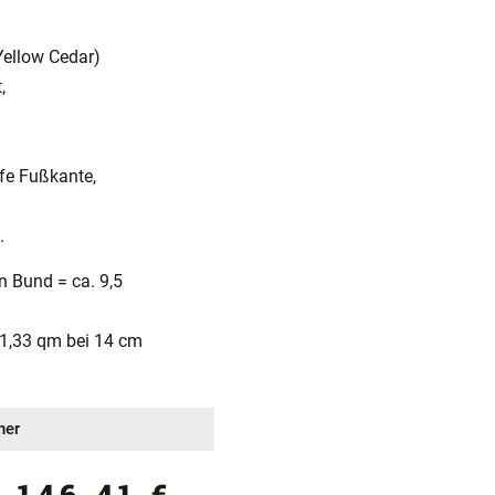
Yellow Cedar)
,
fe Fußkante,
.
in Bund = ca. 9,5
. 1,33 qm bei 14 cm
ner
:
146,41
€