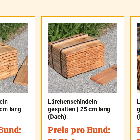
eln
Lärchenschindeln
L
 cm lang
gespalten | 25 cm lang
g
(Dach).
(
 Bund:
Preis pro Bund: