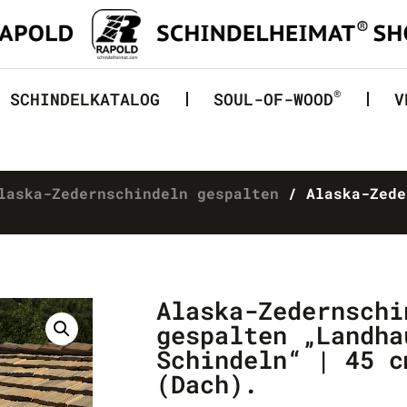
®
SCHINDELKATALOG
SOUL-OF-WOOD
V
laska-Zedernschindeln gespalten
/ Alaska-Zede
Alaska-Zedernschi
gespalten „Landha
Schindeln“ | 45 c
(Dach).