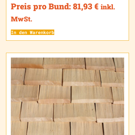
Preis pro Bund:
81,93
€
inkl.
MwSt.
In den Warenkorb