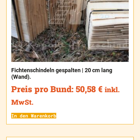
Fichtenschindeln gespalten | 20 cm lang
(Wand).
Preis pro Bund:
50,58
€
inkl.
MwSt.
In den Warenkorb