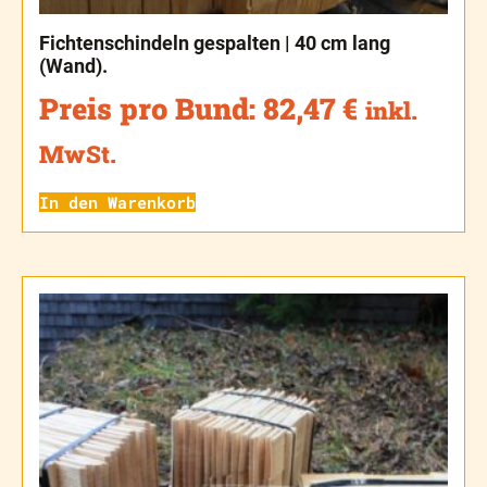
Fichtenschindeln gespalten | 40 cm lang
(Wand).
Preis pro Bund:
82,47
€
inkl.
MwSt.
In den Warenkorb