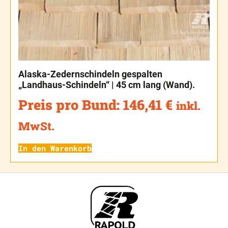
Alaska-Zedernschindeln gespalten
„Landhaus-Schindeln“ | 45 cm lang (Wand).
Preis pro Bund:
146,41
€
inkl.
MwSt.
In den Warenkorb