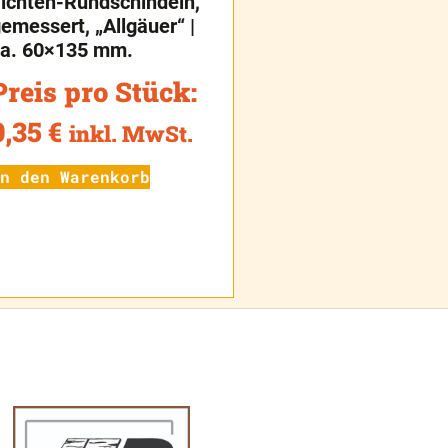
ichten-Rundschindeln,
emessert, „Allgäuer“ |
ca. 60×135 mm.
Preis pro Stück:
0,35
€
inkl. MwSt.
n den Warenkorb