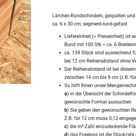
Lärchen-Rundschindeln, gespalten und 
ca. 6 x 30 cm; segment-rund-gefast
Liefereinheit (= Preiseinheit) ist e
Bund mit 100 Stk.= ca. 6 Breitenm
ca. 139 Stück sind ausreichend f
bei 12 cm Reihenabstand ohne Ve
Der Reihenabstand ist bei diesem
zwischen 14 cm bis 9 cm (z.B. für
So hilft Ihnen unser Mengenrechn
a
) in der Übersicht der Schindelf
gewünschte Format aussuchen
b
) Sie geben den gewünschten Re
Z.B. für 12 cm muss 0,12 eingeg
c
) die m²-Zahl einzudeckende Fl
d
) das Ergebnis ist die Stückzahl