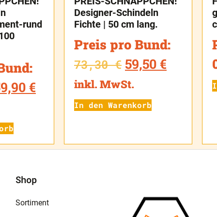
PPCHEN!
PREIS-SCHNÄPPCHEN!
F
ln
Designer-Schindeln
g
ment-rund
Fichte | 50 cm lang.
 100
Preis pro Bund:
59,50
€
73,30
€
 Bund:
inkl. MwSt.
59,90
€
I
In den Warenkorb
orb
Shop
Sortiment