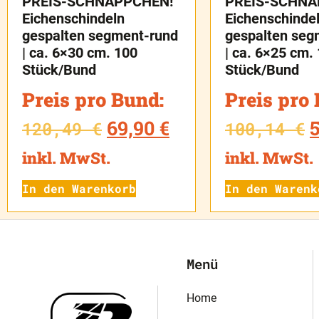
PREIS-SCHNÄPPCHEN!
PREIS-SCHNÄ
Eichenschindeln
Eichenschinde
gespalten segment-rund
gespalten seg
| ca. 6×30 cm. 100
| ca. 6×25 cm.
Stück/Bund
Stück/Bund
Preis pro Bund:
Preis pro
69,90
€
120,49
€
100,14
€
inkl. MwSt.
inkl. MwSt.
In den Warenkorb
In den Warenk
Menü
Home