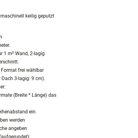
maschinell keilig geputzt
in
eter.
ür 1 m² Wand, 2-lagig
rschnitt.
 Format frei wählbar
 Dach 3-lagig: 9 cm).
er:
ormate (Breite * Länge) das
ihenabstand ein.
eben werden
äche angeben
 (aufgerundet);