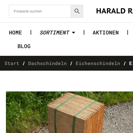
HOME
SORTIMENT
AKTIONEN
BLOG
Start
/
Dachschindeln
/
Eichenschindeln
/ Ei