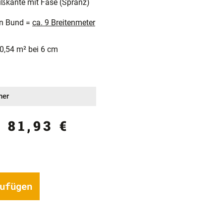
Fußkante mit Fase (Spranz)
ein Bund =
ca. 9 Breitenmeter
 0,54 m² bei 6 cm
ner
:
81,93
€
ufügen