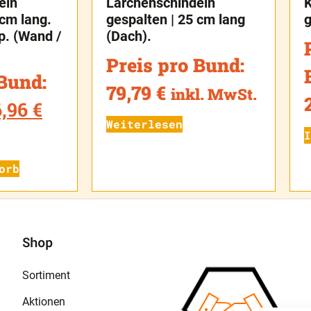
eln
Lärchenschindeln
K
 cm lang.
gespalten | 25 cm lang
g
p. (Wand /
(Dach).
Preis pro Bund:
 Bund:
79,79
€
inkl. MwSt.
6,96
€
Weiterlesen
I
orb
Shop
Sortiment
Aktionen