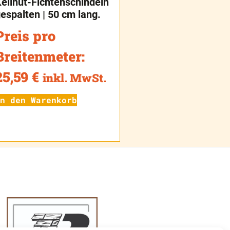
eilnut-Fichtenschindeln
espalten | 50 cm lang.
Preis pro
Breitenmeter:
25,59
€
inkl. MwSt.
n den Warenkorb