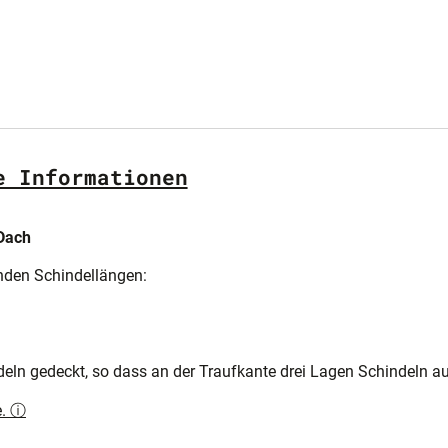
e Informationen
Dach
nden Schindellängen:
deln gedeckt, so dass an der Traufkante drei Lagen Schindeln au
e. ⓘ