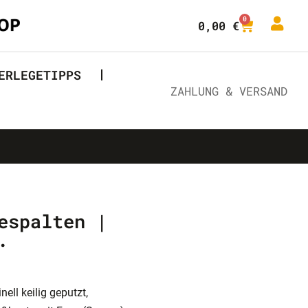
0
0,00
€
ERLEGETIPPS
ZAHLUNG & VERSAND
espalten |
.
ell keilig geputzt,