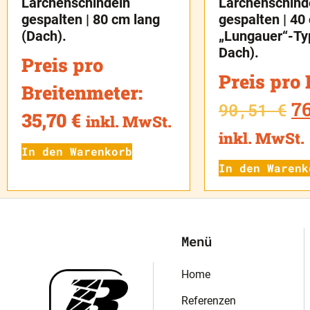
Lärchenschindeln
Lärchenschind
gespalten | 80 cm lang
gespalten | 40
(Dach).
„Lungauer“-Ty
Dach).
Preis pro
Preis pro
Breitenmeter:
7
90,51
€
35,70
€
inkl. MwSt.
inkl. MwSt.
In den Warenkorb
In den Warenk
Menü
Home
Referenzen