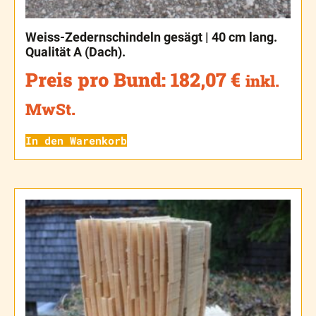
Weiss-Zedernschindeln gesägt | 40 cm lang.
Qualität A (Dach).
Preis pro Bund:
182,07
€
inkl.
MwSt.
In den Warenkorb