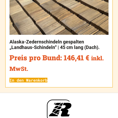
Alaska-Zedernschindeln gespalten
„Landhaus-Schindeln“ | 45 cm lang (Dach).
Preis pro Bund:
146,41
€
inkl.
MwSt.
In den Warenkorb