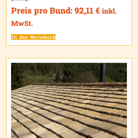
Preis pro Bund:
92,11
€
inkl.
MwSt.
In den Warenkorb