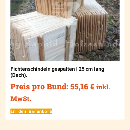
Fichtenschindeln gespalten | 25 cm lang
(Dach).
Preis pro Bund:
55,16
€
inkl.
MwSt.
In den Warenkorb