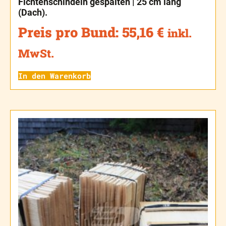
Fichtenschindeln gespalten | 25 cm lang
(Dach).
Preis pro Bund:
55,16
€
inkl.
MwSt.
In den Warenkorb