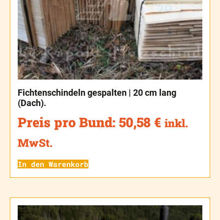
Fichtenschindeln gespalten | 20 cm lang
(Dach).
Preis pro Bund:
50,58
€
inkl.
MwSt.
In den Warenkorb