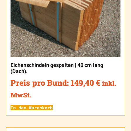
Eichenschindeln gespalten | 40 cm lang
(Dach).
Preis pro Bund:
149,40
€
inkl.
MwSt.
In den Warenkorb