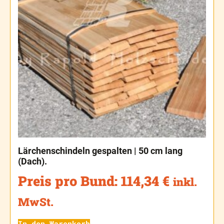
Lärchenschindeln gespalten | 50 cm lang
(Dach).
Preis pro Bund:
114,34
€
inkl.
MwSt.
In den Warenkorb