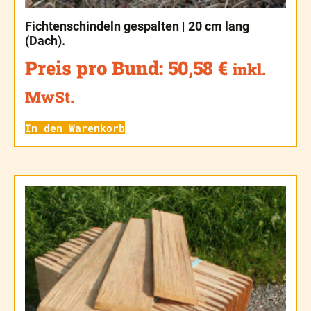
Fichtenschindeln gespalten | 20 cm lang
(Dach).
Preis pro Bund:
50,58
€
inkl.
MwSt.
In den Warenkorb