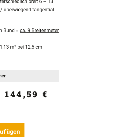
nterschiedlich breit 6 – 13
 / überwiegend tangential
ein Bund =
ca. 9 Breitenmeter
 1,13 m² bei 12,5 cm
ner
:
144,59
€
ufügen