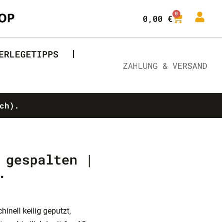
0
0,00
€
ERLEGETIPPS
ZAHLUNG & VERSAND
ch).
 gespalten |
.
inell keilig geputzt,