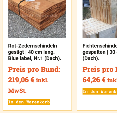
Rot-Zedernschindeln
Fichtenschind
gesägt | 40 cm lang.
gespalten | 30
Blue label, Nr.1 (Dach).
(Dach).
Preis pro Bund:
Preis pro
219,06
€
64,26
€
inkl.
ink
MwSt.
In den Warenk
In den Warenkorb