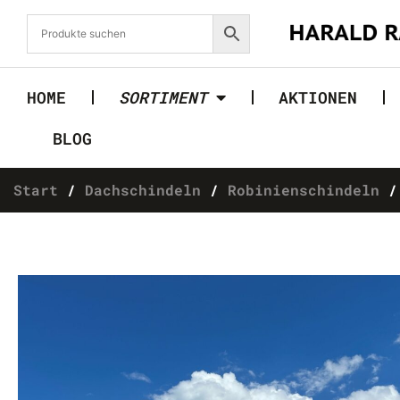
HOME
SORTIMENT
AKTIONEN
BLOG
Start
/
Dachschindeln
/
Robinienschindeln
/ 