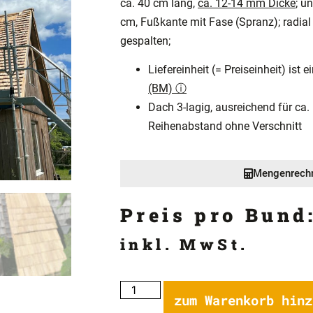
ca. 40 cm lang,
ca. 12-14 mm Dicke
; u
cm, Fußkante mit Fase (Spranz); radial
gespalten;
Liefereinheit (= Preiseinheit) ist 
(BM) ⓘ
Dach 3-lagig, ausreichend für ca.
Reihenabstand ohne Verschnitt
Mengenrech
Preis pro Bund
inkl. MwSt.
zum Warenkorb hinz