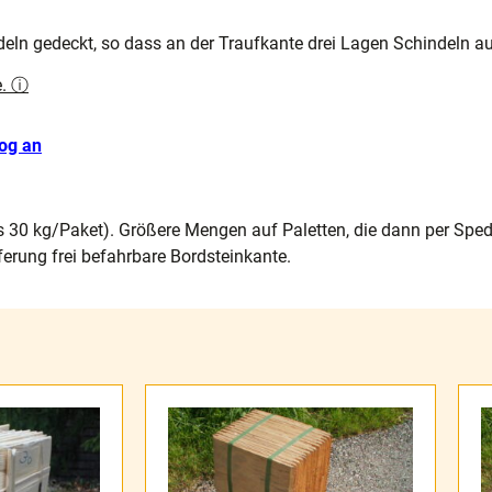
deln gedeckt, so dass an der Traufkante drei Lagen Schindeln au
e. ⓘ
log an
s 30 kg/Paket). Größere Mengen auf Paletten, die dann per Spedi
ferung frei befahrbare Bordsteinkante.