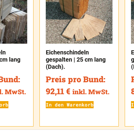
eln
Eichenschindeln
E
 cm lang
gespalten | 25 cm lang
g
(Dach).
(
 Bund:
Preis pro Bund:
92,11
€
l. MwSt.
inkl. MwSt.
orb
In den Warenkorb
I