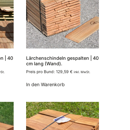
n | 40
Lärchenschindeln gespalten | 40
cm lang (Wand).
Preis pro Bund:
129,59
€
wSt.
inkl. MwSt.
In den Warenkorb