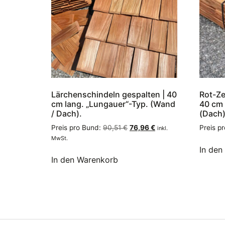
Lärchenschindeln gespalten | 40
Rot-Ze
cm lang. „Lungauer“-Typ. (Wand
40 cm l
/ Dach).
(Dach)
Preis pro Bund:
90,51
€
76,96
€
Preis p
inkl.
MwSt.
In den
In den Warenkorb