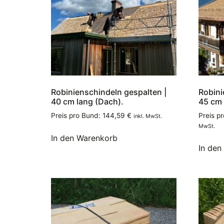
Robinienschindeln gespalten |
Robini
40 cm lang (Dach).
45 cm 
Preis pro Bund:
144,59
€
Preis p
inkl. MwSt.
MwSt.
In den Warenkorb
In den