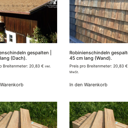
enschindeln gespalten |
Robinienschindeln gespalt
lang (Dach).
45 cm lang (Wand).
ro Breitenmeter:
20,83
€
Preis pro Breitenmeter:
20,83
€
inkl.
MwSt.
 Warenkorb
In den Warenkorb