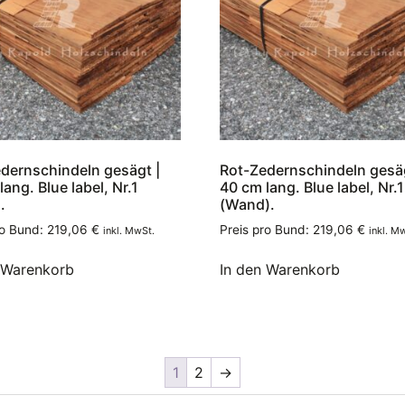
dernschindeln gesägt |
Rot-Zedernschindeln gesäg
ang. Blue label, Nr.1
40 cm lang. Blue label, Nr.1
.
(Wand).
ro Bund:
219,06
€
Preis pro Bund:
219,06
€
inkl. MwSt.
inkl. M
 Warenkorb
In den Warenkorb
1
2
→