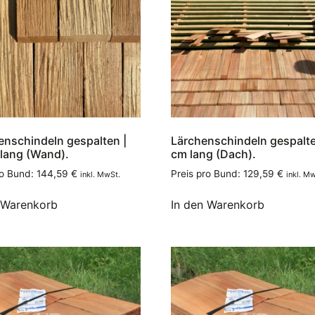
enschindeln gespalten |
Lärchenschindeln gespalte
lang (Wand).
cm lang (Dach).
ro Bund:
144,59
€
Preis pro Bund:
129,59
€
inkl. MwSt.
inkl. M
 Warenkorb
In den Warenkorb