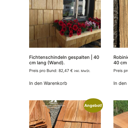
Fichtenschindeln gespalten | 40
Robini
cm lang (Wand).
40 cm 
Preis pro Bund:
82,47
€
Preis p
inkl. MwSt.
In den Warenkorb
In den
Angebot!